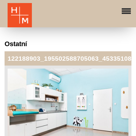
Ostatní
122188903_195502588705063_453351084