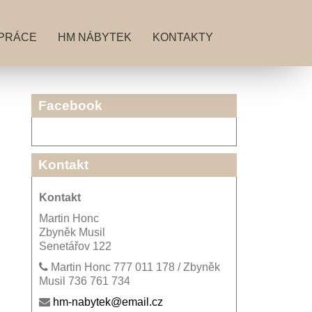
PRÁCE
HM NÁBYTEK
KONTAKTY
Facebook
Kontakt
Kontakt
Martin Honc
Zbyněk Musil
Senetářov 122
Martin Honc 777 011 178 / Zbyněk
Musil 736 761 734
hm-nabytek@email.cz