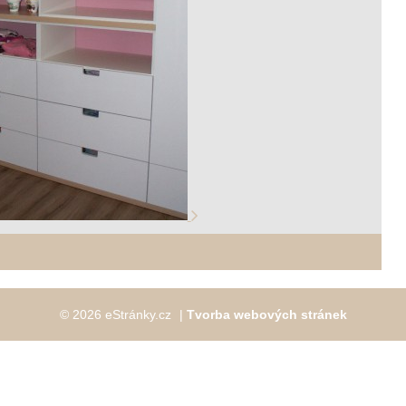
© 2026 eStránky.cz
|
Tvorba webových stránek